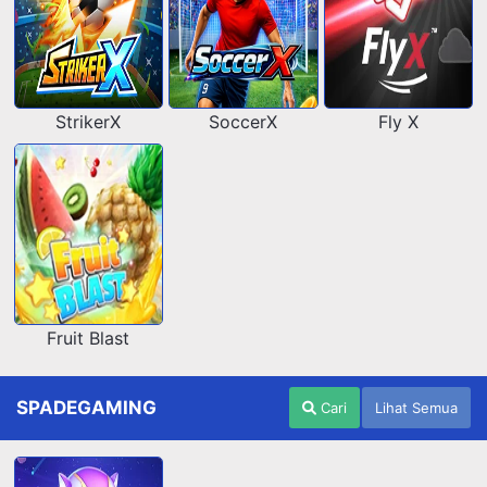
StrikerX
SoccerX
Fly X
Fruit Blast
SPADEGAMING
Cari
Lihat Semua