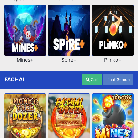
Mines+
Spire+
Plinko+
FACHAI
Cari
Lihat Semua