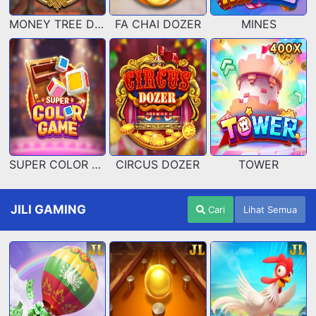
MONEY TREE DOZER
FA CHAI DOZER
MINES
SUPER COLOR GAME
CIRCUS DOZER
TOWER
JILI GAMING
Cari
Lihat Semua