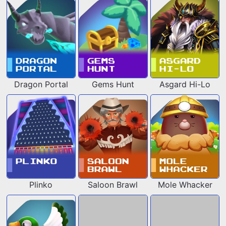
Dragon Portal
Gems Hunt
Asgard Hi-Lo
Plinko
Saloon Brawl
Mole Whacker