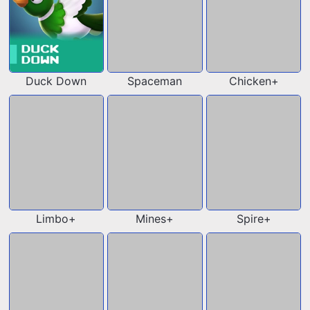
Duck Down
Spaceman
Chicken+
Limbo+
Mines+
Spire+