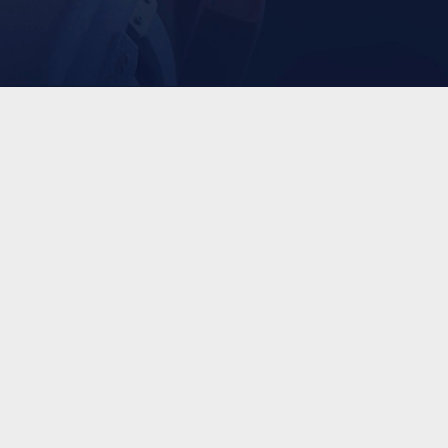
t
Zona Visabet88
K |
T88
 di
cor
dan