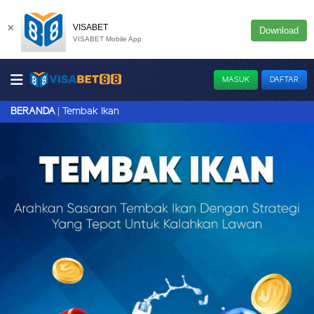
×
VISABET
Download
VISABET Mobile App
MASUK
DAFTAR
Tembak Ikan
BERANDA