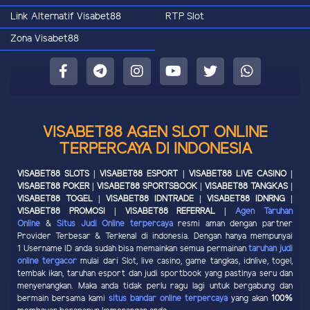
Link Alternatif Visabet88
RTP Slot
Zona Visabet88
VISABET88 AGEN SLOT ONLINE
TERPERCAYA DI INDONESIA
VISABET88 SLOTS | VISABET88 ESPORT | VISABET88 LIVE CASINO |
VISABET88 POKER | VISABET88 SPORTSBOOK | VISABET88 TANGKAS |
VISABET88 TOGEL | VISABET88 IDNTRADE | VISABET88 IDNRNG |
VISABET88 PROMOSI | VISABET88 REFERRAL |
Agen Taruhan
Online
&
Situs Judi Online terpercaya
resmi aman dengan partner
Provider Terbesar & Terkenal di indonesia. Dengan hanya mempunyai
1 Username ID anda sudah bisa memainkan semua permainan
taruhan judi
online tergacor
mulai dari Slot, live casino, game tangkas, idnlive, togel,
tembak ikan, taruhan esport dan judi sportbook yang pastinya seru dan
menyenangkan. Maka anda tidak perlu ragu lagi untuk bergabung dan
bermain bersama kami
situs bandar online terpercaya
yang akan
100%