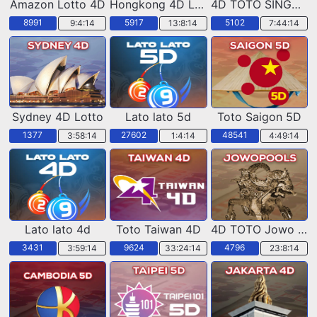
Amazon Lotto 4D
Hongkong 4D Lotto
4D TOTO SINGAPORE POOLS
8991
5917
5102
9:4:13
13:8:13
7:44:13
Sydney 4D Lotto
Lato lato 5d
Toto Saigon 5D
1377
27602
48541
3:58:13
1:4:13
4:49:13
Lato lato 4d
Toto Taiwan 4D
4D TOTO Jowo POOLS
3431
9624
4796
3:59:13
33:24:13
23:8:13