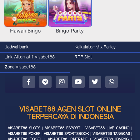
Hawaii Bingo
Bingo Party
Jadwal bank
Kalkulator Mix Parlay
Link Alternatif Visabet88
RTP Slot
Zona Visabet88
VISABET88 AGEN SLOT ONLINE
TERPERCAYA DI INDONESIA
VISABET88 SLOTS | VISABET88 ESPORT | VISABET88 LIVE CASINO |
VISABET88 POKER | VISABET88 SPORTSBOOK | VISABET88 TANGKAS |
VISABET88 TOGEL | VISABET88 IDNTRADE | VISABET88 IDNRNG |