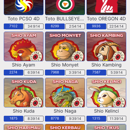
Toto PCSO 4D
Toto BULLSEYE 4D
Toto OREGON 4D
7102
6299
9936
34:9:13
2:54:13
22:54:13
Shio Ayam
Shio Monyet
Shio Kambing
2274
7968
7587
6:39:13
3:39:13
5:39:13
Shio Kuda
Shio Naga
Shio Kelinci
1875
8778
1315
8:39:13
9:39:13
11:39:13