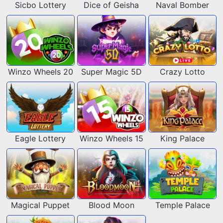
Sicbo Lottery
Dice of Geisha
Naval Bomber
Winzo Wheels 20
Super Magic 5D
Crazy Lotto
Eagle Lottery
Winzo Wheels 15
King Palace
Magical Puppet
Blood Moon
Temple Palace