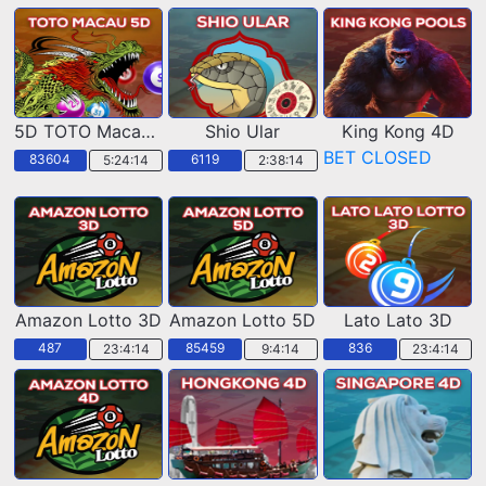
5D TOTO Macau POOLS
Shio Ular
King Kong 4D
BET CLOSED
83604
6119
5:24:13
2:38:13
Amazon Lotto 3D
Amazon Lotto 5D
Lato Lato 3D
487
85459
836
23:4:13
9:4:13
23:4:13